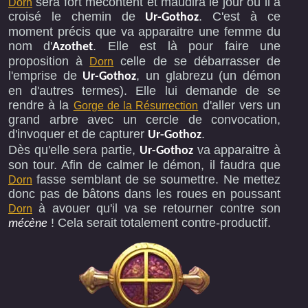
sera fort mécontent et maudira le jour où il a
Dorn
croisé le chemin de
. C'est à ce
Ur-Gothoz
moment précis que va apparaitre une femme du
nom d'
. Elle est là pour faire une
Azothet
proposition à
celle de se débarrasser de
Dorn
l'emprise de
, un glabrezu (un démon
Ur-Gothoz
en d'autres termes). Elle lui demande de se
rendre à la
d'aller vers un
Gorge de la Résurrection
grand arbre avec un cercle de convocation,
d'invoquer et de capturer
.
Ur-Gothoz
Dès qu'elle sera partie,
va apparaitre à
Ur-Gothoz
son tour. Afin de calmer le démon, il faudra que
fasse semblant de se soumettre. Ne mettez
Dorn
donc pas de bâtons dans les roues en poussant
à avouer qu'il va se retourner contre son
Dorn
! Cela serait totalement contre-productif.
mécène