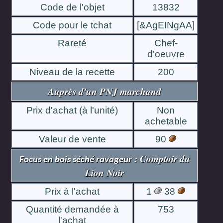
Code de l'objet
13832
Code pour le tchat
[&AgEINgAA]
Rareté
Chef-
d'oeuvre
Niveau de la recette
200
Auprès d'un PNJ marchand
Prix d'achat (à l'unité)
Non
achetable
Valeur de vente
90
: Comptoir du
Focus en bois séché ravageur
Lion Noir
Prix à l'achat
1
38
Quantité demandée à
753
l'achat