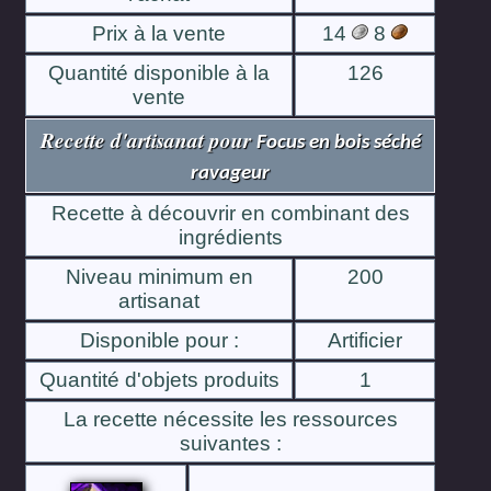
Prix à la vente
14
8
Quantité disponible à la
126
vente
Recette d'artisanat pour
Focus en bois séché
ravageur
Recette à découvrir en combinant des
ingrédients
Niveau minimum en
200
artisanat
Disponible pour :
Artificier
Quantité d'objets produits
1
La recette nécessite les ressources
suivantes :