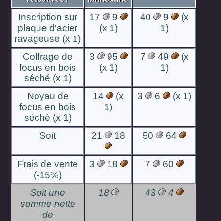
Inscription sur
17
9
40
9
(x
plaque d'acier
(x 1)
1)
ravageuse (x 1)
Coffrage de
3
95
7
49
(x
focus en bois
(x 1)
1)
séché (x 1)
Noyau de
14
(x
3
6
(x 1)
focus en bois
1)
séché (x 1)
Soit
21
18
50
64
Frais de vente
3
18
7
60
(-15%)
Soit une
18
43
4
somme nette
de