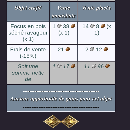
Objet crafté
Vente
Vente placée
immédiate
Focus en bois
1
38
14
8
(x
séché ravageur
(x 1)
1)
(x 1)
Frais de vente
21
2
12
(-15%)
Soit une
1
17
11
96
somme nette
de
--------------------------------------------
Aucune opportunité de gains pour cet objet
--------------------------------------------