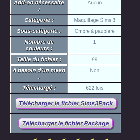
Add-on nécessaire
Aucun
:
Catégorie :
Maquillage Sims 3
Sous-catégorie :
Ombre à paupière
Nombre de
1
couleurs :
Taille du fichier :
99
A besoin d'un mesh
Non
:
Téléchargé :
622 fois
Télécharger le fichier Sims3Pack
Télécharger le fichier Package