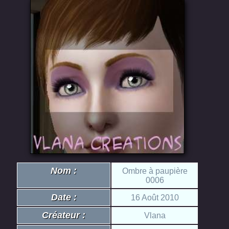
Nom :
Ombre à paupière
0006
Date :
16 Août 2010
Créateur :
Vlana