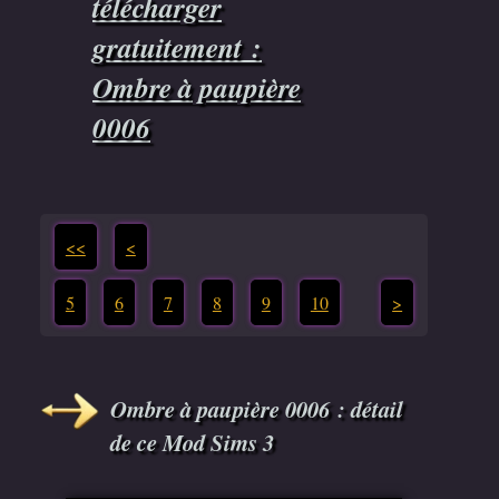
télécharger
gratuitement :
Ombre à paupière
0006
<<
<
5
6
7
8
9
10
>
Ombre à paupière 0006 : détail
de ce Mod Sims 3